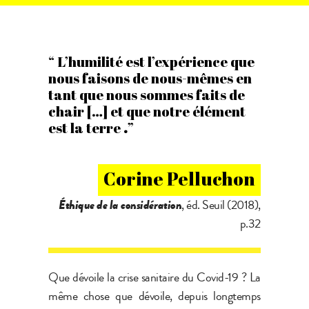
“ L’humilité est l’expérience que
nous faisons de nous-mêmes en
tant que nous sommes faits de
chair […] et que notre élément
est la terre
.
”
Corine Pelluchon
Éthique de la considération
, éd. Seuil (2018),
p.32
Que dévoile la crise sanitaire du Covid-19 ? La
même chose que dévoile, depuis longtemps