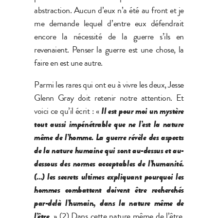
abstraction. Aucun d’eux n’a été au front et je
me demande lequel d’entre eux défendrait
encore la nécessité de la guerre s’ils en
revenaient. Penser la guerre est une chose, la
faire en est une autre.
Parmi les rares qui ont eu à vivre les deux, Jesse
Glenn Gray doit retenir notre attention. Et
voici ce qu’il écrit : «
Il est pour moi un mystère
tout aussi impé
n
étrable que ne l’est la nature
même de l’homme. La guerre ré
v
èle des aspects
de la nature humaine qui sont au-dessus et au-
dessous des normes acceptables de l’humanité
.
(
…) les secrets ultimes expliquant pourquoi les
hommes combattent doivent être recherchés
par-delà
l
’humain, dans la nature même de
l’ê
tre
. » (2) Dans cette nature même de l’être,