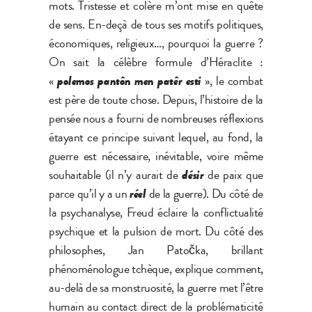
mots. Tristesse et colère m’ont mise en quête
de sens. En-deçà de tous ses motifs politiques,
économiques, religieux…, pourquoi la guerre ?
On sait la célèbre formule d’Héraclite :
«
polemos pant
ô
n men pat
ê
r esti
», le combat
est père de toute chose. Depuis, l’histoire de la
pensée nous a fourni de nombreuses réflexions
étayant ce principe suivant lequel, au fond, la
guerre est nécessaire, inévitable, voire même
souhaitable (il n’y aurait de
d
é
sir
de paix que
parce qu’il y a un
r
é
el
de la guerre). Du côté de
la psychanalyse, Freud éclaire la conflictualité
psychique et la pulsion de mort. Du côté des
philosophes, Jan Patočka, brillant
phénoménologue tchèque, explique comment,
au-delà de sa monstruosité, la guerre met l’être
humain au contact direct de la problématicité