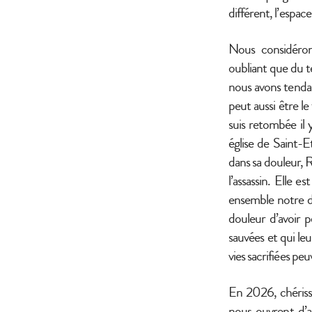
différent, l’espace 
Nous considérons
oubliant que du te
nous avons tendan
peut aussi être l
suis retombée il 
église de Saint-
dans sa douleur, Ro
l’assassin. Elle e
ensemble notre do
douleur d’avoir pe
sauvées et qui le
vies sacrifiées pe
En 2026, chérisso
nous ouvrent d’au