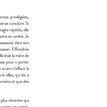
nes privilégiées,
merais conclure. Si
ages répétés, elle
utre en amitié. Je
assassiné dans son
sassin. Effondrée
lle était la mère de
 mais pour « porter
i rien n’efface la
nt-elles, qui les a
lumière et que des
 plus récentes qui
 autres en amitié,