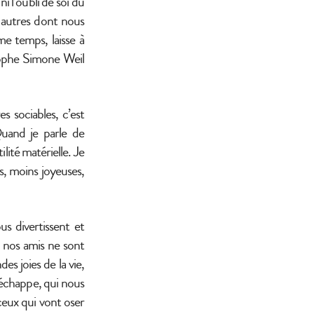
i l’oubli de soi du
 autres dont nous
e temps, laisse à
osophe Simone Weil
s sociables, c’est
Quand je parle de
ilité matérielle. Je
es, moins joyeuses,
s divertissent et
 nos amis ne sont
s joies de la vie,
 échappe, qui nous
ceux qui vont oser