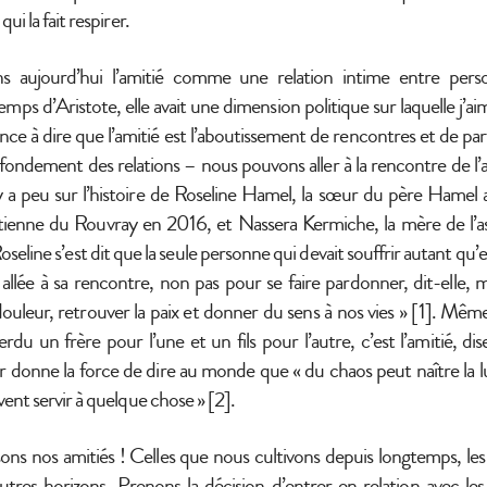
qui la fait respirer.
 aujourd’hui l’amitié comme une relation intime entre person
mps d’Aristote, elle avait une dimension politique sur laquelle j’ai
ce à dire que l’amitié est l’aboutissement de rencontres et de part
e fondement des relations – nous pouvons aller à la rencontre de l’a
y a peu sur l’histoire de Roseline Hamel, la sœur du père Hamel 
Etienne du Rouvray en 2016, et Nassera Kermiche, la mère de l’as
seline s’est dit que la seule personne qui devait souffrir autant qu’e
st allée à sa rencontre, non pas pour se faire pardonner, dit-elle,
uleur, retrouver la paix et donner du sens à nos vies » [1]. Même s
rdu un frère pour l’une et un fils pour l’autre, c’est l’amitié, dise
ur donne la force de dire au monde que « du chaos peut naître la 
uvent servir à quelque chose » [2].
ns nos amitiés ! Celles que nous cultivons depuis longtemps, les
tres horizons. Prenons la décision d’entrer en relation avec les