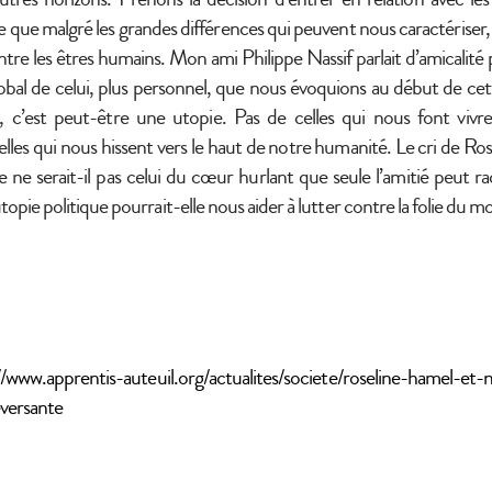
ée que malgré les grandes différences qui peuvent nous caractériser
re les êtres humains. Mon ami Philippe Nassif parlait d’amicalité 
obal de celui, plus personnel, que nous évoquions au début de cett
é, c’est peut-être une utopie. Pas de celles qui nous font vi
celles qui nous hissent vers le haut de notre humanité. Le cri de Ro
ne serait-il pas celui du cœur hurlant que seule l’amitié peut ra
pie politique pourrait-elle nous aider à lutter contre la folie du 
//www.apprentis-auteuil.org/actualites/societe/roseline-hamel-et
versante