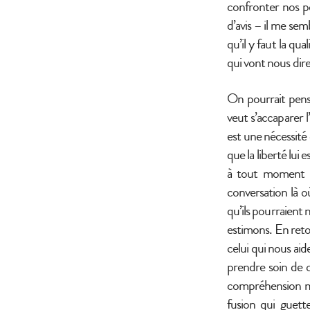
confronter nos po
d’avis – il me sem
qu’il y faut la qu
qui vont nous dire 
On pourrait pense
veut s’accaparer l’
est une nécessité
que la liberté lui 
à tout moment ; 
conversation là o
qu’ils pourraient n
estimons. En retou
celui qui nous aid
prendre soin de ce
compréhension mut
fusion qui guett