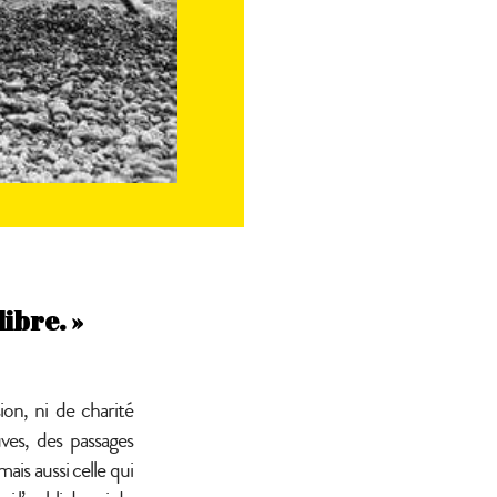
libre.
»
ion, ni de charité
uves, des passages
mais aussi celle qui