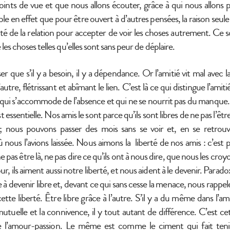
ints de vue et que nous allons écouter, grâce à qui nous allons
ble en effet que pour être ouvert à d’autres pensées, la raison seule 
alité de la relation pour accepter de voir les choses autrement. Ce 
les choses telles qu’elles sont sans peur de déplaire.
r que s’il y a besoin, il y a dépendance. Or l’amitié vit mal avec 
autre, flétrissant et abîmant le lien. C’est là ce qui distingue l’amitié
 qui s’accommode de l’absence et qui ne se nourrit pas du manque. 
est essentielle. Nos amis le sont parce qu’ils sont libres de ne pas l’êtr
nous pouvons passer des mois sans se voir et, en se retrouv
ù nous l’avions laissée. Nous aimons la liberté de nos amis : c’est
e pas être là, ne pas dire ce qu’ils ont à nous dire, que nous les cro
r, ils aiment aussi notre liberté, et nous aident à le devenir. Parado
e à devenir libre et, devant ce qui sans cesse la menace, nous rappel
tte liberté. Être libre grâce à l’autre. S’il y a du même dans l’ami
uelle et la connivence, il y tout autant de différence. C’est cet 
e l’amour-passion. Le même est comme le ciment qui fait tenir 