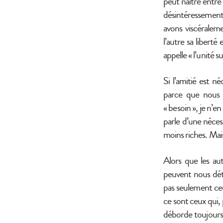
peut naître entre 
désintéressement
avons viscéralem
l’autre sa libert
appelle « l’unité su
Si l’amitié est n
parce que nous a
« besoin », je n’en
parle d’une nécess
moins riches. Ma
Alors que les au
peuvent nous dét
pas seulement ceu
ce sont ceux qui,
déborde toujours,