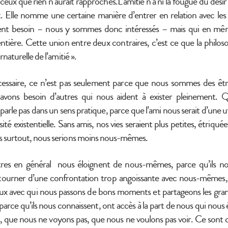
ceux que rien n’aurait rapprochés.L’amitié n’a ni la fougue du désir n
. Elle nomme une certaine manière d’entrer en relation avec les
ent besoin – nous y sommes donc intéressés – mais qui en mêm
é entière. Cette union entre deux contraires, c’est ce que la phil
rnaturelle de l’amitié ».
écessaire, ce n’est pas seulement parce que nous sommes des être
vons besoin d’autres qui nous aident à exister pleinement. 
 parle pas dans un sens pratique, parce que l’ami nous serait d’une ut
ité existentielle. Sans amis, nos vies seraient plus petites, étriqué
is surtout, nous serions moins nous-mêmes.
tres en général nous éloignent de nous-mêmes, parce qu’ils nou
ourner d’une confrontation trop angoissante avec nous-mêmes,
x avec qui nous passons de bons moments et partageons les grande
 parce qu’ils nous connaissent, ont accès à la part de nous qui nous
 que nous ne voyons pas, que nous ne voulons pas voir. Ce sont 