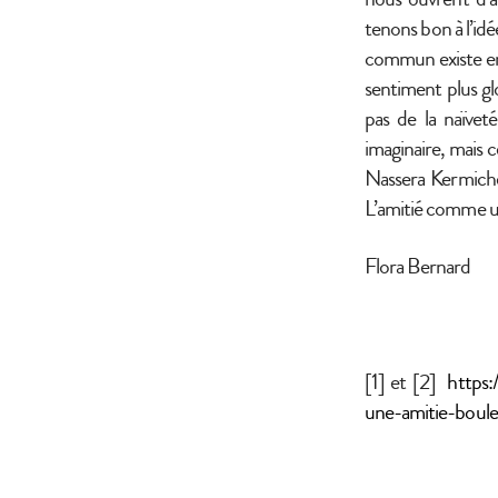
tenons bon à l’id
commun existe ent
sentiment plus gl
pas de la naïvet
imaginaire, mais 
Nassera Kermiche 
L’amitié comme uto
Flora Bernard
[1] et [2]
https:
une-amitie-boule