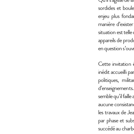
sordides et boule
enjeu plus fond
manière d’exister
situation est tell
appareils de prod
en question s’ouvre
Cette invitation
inédit accueilli 
politiques, mili
d’enseignements. 
semble qu’il faill
aucune consistanc
les travaux de Je
par phase et subs
succédé au charbo