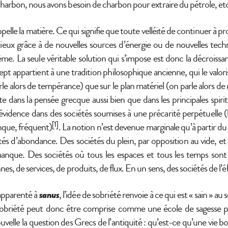
charbon, nous avons besoin de charbon pour extraire du pétrole, et
ppelle la matière. Ce qui signifie que toute velléité de continuer à p
ux grâce à de nouvelles sources d’énergie ou de nouvelles techn
me. La seule véritable solution qui s’impose est donc la décroissan
pt appartient à une tradition philosophique ancienne, qui le valoris
rle alors de tempérance) que sur le plan matériel (on parle alors d
te dans la pensée grecque aussi bien que dans les principales spiritu
’évidence dans des sociétés soumises à une précarité perpétuelle (l
[1]
manque, fréquent)
. La notion n’est devenue marginale qu’à partir du
étés d’abondance. Des sociétés du plein, par opposition au vide, et d
anque. Des sociétés où tous les espaces et tous les temps sont
es, de services, de produits, de flux. En un sens, des sociétés de l’é
 apparenté à
sanus
, l’idée de sobriété renvoie à ce qui est « sain » au
obriété peut donc être comprise comme une école de sagesse 
uvelle la question des Grecs de l’antiquité : qu’est-ce qu’une vie