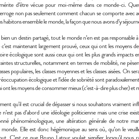
i mérite d’être vécue pour moi-même dans ce monde-ci. Ques
nterroge non pas seulement comment chacun se comporte avec autr
 habitons ensemble le monde, la façon que nous avons d’y séjourn
 bien un destin partagé, tout le monde n’en est pas responsable à
’est maintenant largement prouvé, ceux qui ont les moyens de f
toire écologique sont aussi ceux qui ont les plus grands impacts
traintes structurelles, notamment en termes de mobilité, ne pèse
asses populaires, les classes moyennes et les classes aisées. On se
réoccupation écologique et l’idée de sobriété sont paradoxalement 
ui ont les moyens de consommer mieux (c’est-à-dire plus cher) et 
ment qu’il est crucial de dépasser si nous souhaitons vraiment infl
 n’est pas d’abord une idéologie politicienne mais une crise existe
onné phénoménologique, une altération générale de notre man
 monde. Elle est donc hégémonique au sens où, qu’on le veuille
ut. C’est ce que Bruno Latour voulait signifier lorsqu’il nous 