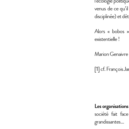
l’écologie politiqu
venus de ce qu’il
disciplinée) et dé
Alors « bobos » 
existentielle !
Marion Genaivre
[1]
cf. François Ja
Les organisations
société fait face
grandissantes…