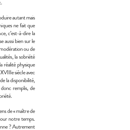
c.
roduire autant mais
iques ne fait que
ce, c’est-à-dire la
e aussi bien sur le
e modération ou de
alités, la sobriété
a réalité physique
 XVIIIe siècle avec
e la disponibilité,
 donc remplis, de
briété.
 sens de « maître de
pour notre temps.
 bonne ? Autrement