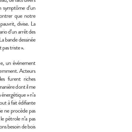
u’un symptôme d’un
ontrer que notre
auvrit, divise. La
ario d’un arrêt des
 La bande dessinée
 pas triste ».
gie, un événement
récemment. Acteurs
les furent riches
manière dont il me
n énergétique » n’a
t à fait édifiante
gie ne procède pas
le pétrole n’a pas
ons besoin de bois