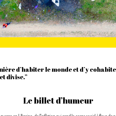
ière d’habiter le monde et d’y cohabite
t divise.”
Le billet d’humeur
a guerre en Ukraine, de l’inflation qui rend le corps social à fleur de p