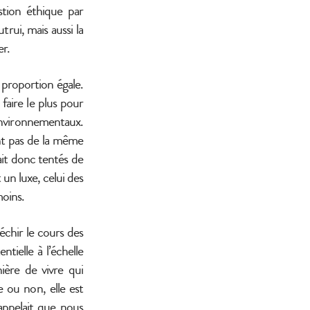
tion éthique par
ui, mais aussi la
er.
 proportion égale.
aire le plus pour
 environnementaux.
nt pas de la même
rait donc tentés de
un luxe, celui des
moins.
échir le cours des
ntielle à l’échelle
ière de vivre qui
 ou non, elle est
rappelait que nous