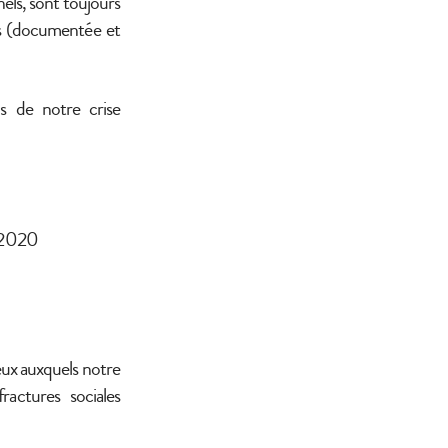
nnels, sont toujours
ses (documentée et
is de notre crise
 2020
jeux auxquels notre
fractures sociales