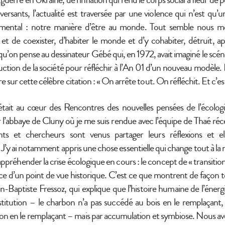
versants, l’actualité est traversée par une violence qui n’est q
amental : notre manière d’être au monde. Tout semble nous m
 et de coexister, d’habiter le monde et d’y cohabiter, détruit, app
e qu’on pense au dessinateur Gébé qui, en 1972, avait imaginé le scén
uction de la société pour réfléchir à l’An 01 d’un nouveau modèle.
 sur cette célèbre citation : « On arrête tout. On réfléchit. Et c’est
 était au cœur des Rencontres des nouvelles pensées de l’écolo
par l’abbaye de Cluny où je me suis rendue avec l’équipe de Thaé 
tants et chercheurs sont venus partager leurs réflexions et el
J’y ai notamment appris une chose essentielle qui change tout à la 
e appréhender la crise écologique en cours : le concept de « transitio
e d’un point de vue historique. C’est ce que montrent de façon tou
an-Baptiste Fressoz, qui explique que l’histoire humaine de l’éner
titution – le charbon n’a pas succédé au bois en le remplaçant, 
n en le remplaçant – mais par accumulation et symbiose. Nous av