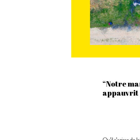
“Notre man
appauvrit e
Qu’il s’agisse de l