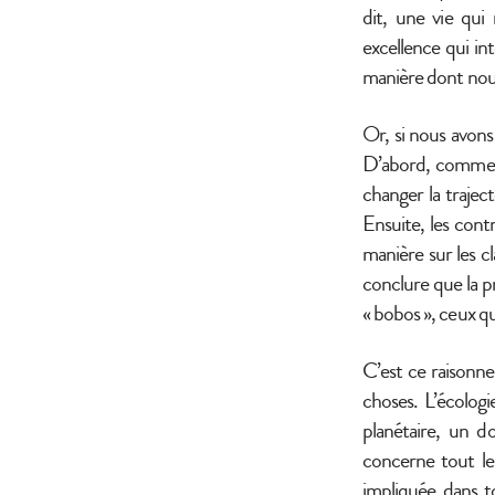
dit, une vie qu
excellence qui i
manière dont nous
Or, si nous avons
D’abord, comme c
changer la trajec
Ensuite, les con
manière sur les cl
conclure que la p
« bobos », ceux q
C’est ce raisonne
choses. L’écologie
planétaire, un d
concerne tout le
impliquée dans to