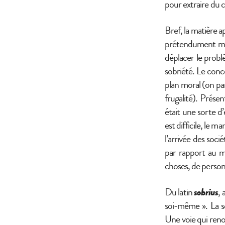
pour extraire du 
Bref, la matière a
prétendument mie
déplacer le problè
sobriété. Le conce
plan moral (on pa
frugalité). Présen
était une sorte d
est difficile, le 
l’arrivée des soci
par rapport au m
choses, de personn
Du latin
sobrius
,
soi-même ». La s
Une voie qui reno