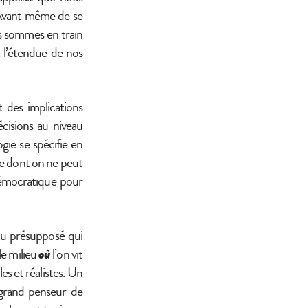
 Avant même de se
s sommes en train
 l’étendue de nos
t des implications
écisions au niveau
ogie se spécifie en
que dont on ne peut
 démocratique pour
 du présupposé qui
le milieu
où
l’on vit
es et réalistes. Un
grand penseur de