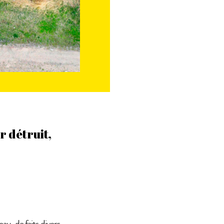
r détruit,
eau, de faits divers