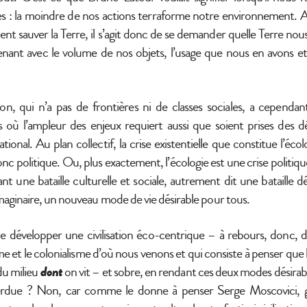
s : la moindre de nos actions terraforme notre environnement.
 sauver la Terre, il s’agit donc de se demander quelle Terre nou
nant avec le volume de nos objets, l’usage que nous en avons et
on, qui n’a pas de frontières ni de classes sociales, a cependan
s où l’ampleur des enjeux requiert aussi que soient prises des d
ational. Au plan collectif, la crise existentielle que constitue l’écol
donc politique. Ou, plus exactement, l’écologie est une crise politi
nt une bataille culturelle et sociale, autrement dit une bataille
maginaire, un nouveau mode de vie désirable pour tous.
de développer une civilisation éco-centrique – à rebours, donc,
me et le colonialisme d’où nous venons et qui consiste à penser que 
du milieu
dont
on vit – et sobre, en rendant ces deux modes désirabl
rdue ? Non, car comme le donne à penser Serge Moscovici, 