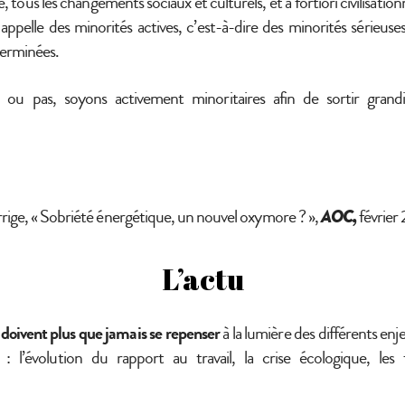
e, tous les changements sociaux et culturels, et a fortiori civilisatio
 appelle des minorités actives, c’est-à-dire des minorités sérieu
terminées.
ou pas, soyons activement minoritaires afin de sortir grand
rrige, « Sobriété énergétique, un nouvel oxymore ? »,
AOC,
février
L’actu
 doivent plus que jamais se repenser
à la lumière des différents en
 : l’évolution du rapport au travail, la crise écologique, les 