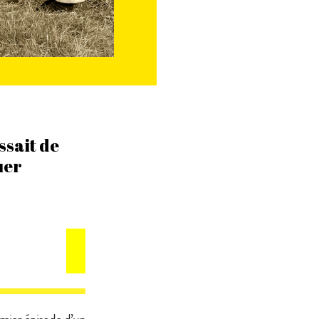
ssait de
uer