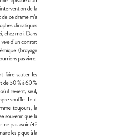
emier épisode d’un
intervention de la
it de ce drame m’a
rophes climatiques
ci, chez moi. Dans
 vive d’un constat
stémique (broyage
ourrions pas vivre.
faire sauter les
ent de 30 % à 60 %
ù il revient, seul,
ropre souffle. Tout
omme toujours, la
se souvenir que la
r ne pas avoir été
naire les pique à la