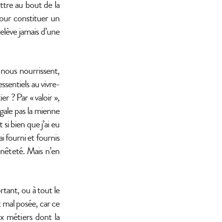
ettre au bout de la
 pour constituer un
relève jamais d’une
nous nourrissent,
sentiels au vivre-
r ? Par « valoir »,
égale pas la mienne
si bien que j’ai eu
i fourni et fournis
onnêteté. Mais n’en
rtant, ou à tout le
t mal posée, car ce
x métiers dont la