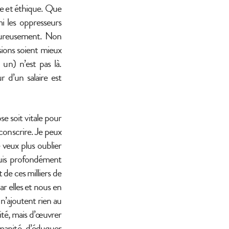
le et éthique. Que
i les oppresseurs
heureusement. Non
sions soient mieux
 un) n’est pas là.
 d’un salaire est
e soit vitale pour
rconscrire. Je peux
 veux plus oublier
 suis profondément
de ces milliers de
ar elles et nous en
i n’ajoutent rien au
lité, mais d’œuvrer
umanité, d’éduquer