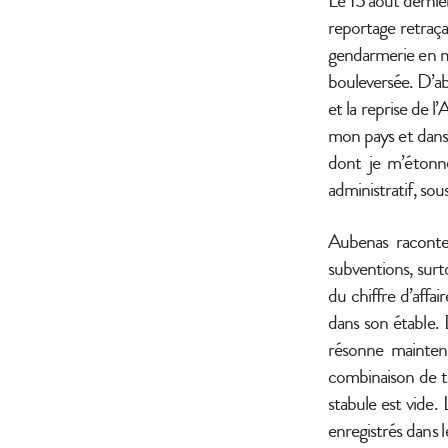
Le 15 août dernie
reportage retraça
gendarmerie en ma
bouleversée. D’ab
et la reprise de 
mon pays et dans 
dont je m’étonne
administratif, sou
Aubenas raconte
subventions, surt
du chiffre d’affai
dans son étable. D
résonne maintena
combinaison de tr
stabule est vide.
enregistrés dans le