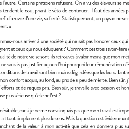
re l’autre. Certains praticiens refusent. On a vu des éleveurs se m
 ils tendent le cou, priant le véto de continuer. Il faut des années
 chef-d’œuvre d’une vie, sa fierté. Statistiquement, un paysan ne se 
ment. »
s-nous arriver à une société qui ne sait pas honorer ceux qui 
gnent et ceux qui nous éduquent ? Comment ces trois savoir-faire es
ualité de notre vie se sont-ils retrouvés à valoir moins que mon métie
e ne saurais pas justifier aujourd’hui pourquoi leur rémunération n’
nditions de travail sont bien moins dégradées que les leurs. Tant et 
n confort acquis, au fond, au prix de si peu de mérite. Bien sûr, j’a
fforts et de risques pris. Bien sûr, je travaille avec passion et h
se plus sérieuse qu’elle ne l’est ?
névitable, car si je ne me convainquais pas que mon travail est impo
aurait tout simplement plus de sens. Mais la question est évidemmen
ranchant de la valeur à mon activité que cela en donnera plus au