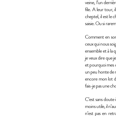
veine, l’un derriè
file. A leur tour,
cheptel, il est le
saisie. Ou si rare
Comment en somme
ceux qui nous soi
ensemble et à la q
je veux dire que j
et pourquoi mes co
un peu honte de mo
encore mon lot d’e
fais-je pas une cho
C’est sans doute i
moins utile, il n’
n’est pas en ret