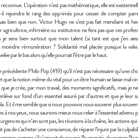
s reconnue. L’opération n’est pas mathématique, elle est existentiel
ut-il rejoindre le rang des opprimés pour cesser de compter parm
sais bien que non. Victor Hugo ne s’est pas fait mendiant et 
 agricultrice, infirmière ou institutrice ne fera pas que ces profes
 je sens bien surtout que mon talent (si tant est que j’en aies
moindre rémunération ? Solidarité mal placée puisque la valeur
velée par le bas alors qu’elle pourrait l’être par le haut.
ne précédente Philo Pop (#19) qu’il n’est pas nécessaire qu’une chos
 et que la notion même du vital pour un être humain se laisse mal ci
que je crée, par mon travail, des moments significatifs, mais je ne
’enlève sur fond d’un essentiel assuré par d’autres et que je leur
la. Et il me semble que si nous pouvions nous souvenir plus souvent 
es à nos yeux, nous saurions mieux nous relier à l’essentiel advenu p
s urgences qui n’en sont pas, les réunions à la chaîne, les actions qu
t pas de s’acheter une conscience, de réparer l’injure par la culpabi
mmes comme s’il s’agissait de nourrir l’humanité, de soigner l’h