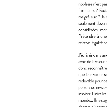
noblesse n’est pa
faire alors ? Fa
malgré eux ? Je 
seulement devenir
considérées, mais
Prétendre à une 
relative. Egalité ni
J’écrivais dans u
avoir de la valeur
donc reconnaître 
que leur valeur s
redevable pour ce
personnes invisibl
inspirer. Finies le
monde… Il ne s’agi
chacun où nous so