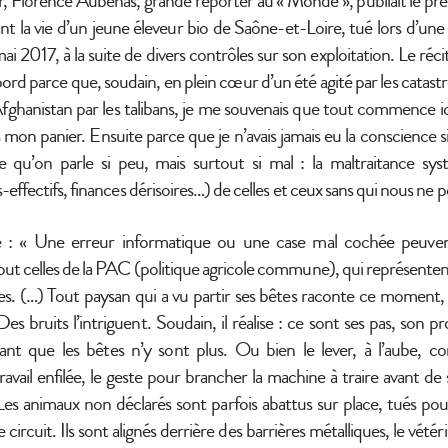
r, Florence Aubenas, grande reporter au « Monde », publiait le pr
nt la vie d’un jeune éleveur bio de Saône-et-Loire, tué lors d’une 
i 2017, à la suite de divers contrôles sur son exploitation. Le réc
ord parce que, soudain, en plein cœur d’un été agité par les catast
l’Afghanistan par les talibans, je me souvenais que tout commence i
mon panier. Ensuite parce que je n’avais jamais eu la conscience si
 qu’on parle si peu, mais surtout si mal : la maltraitance sy
s-effectifs, finances dérisoires…) de celles et ceux sans qui nous ne p
 : « Une erreur informatique ou une case mal cochée peuvent 
out celles de la PAC (politique agricole commune), qui représent
res. (…) Tout paysan qui a vu partir ses bêtes raconte ce moment, o
es bruits l’intriguent. Soudain, il réalise : ce sont ses pas, son p
nt que les bêtes n’y sont plus. Ou bien le lever, à l’aube, c
avail enfilée, le geste pour brancher la machine à traire avant de 
 Les animaux non déclarés sont parfois abattus sur place, tués pou
 circuit. Ils sont alignés derrière des barrières métalliques, le vétéri